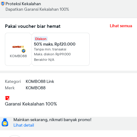
Proteksi Kekalahan
Dapatkan Garansi Kekalahan 100%
Pakai voucher biar hemat
Lihat semua
Diskon
50% maks. Rp120.000
Tanpa min. transaksi
Maks. diskon Rp99.000
KOMBO88
Berakhir N/A
Kategori
KOMBO88 Link
Merk
KOMBO88
Garansi Kekalahan 100%
Mainkan sekarang, nikmati banyak promo!
Lihat detail