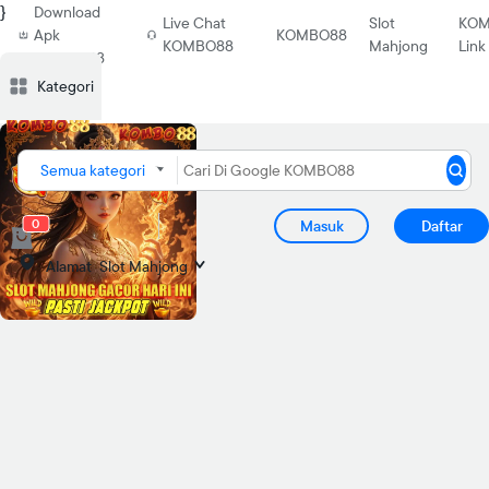
}
Download
Live Chat
Slot
KOM
Apk
KOMBO88
KOMBO88
Mahjong
Link
KOMBO88
Deskripsi
Deskripsi
Ulasan
Ulasan
Diskusi
Diskusi
Rekomendasi
Rekomendasi
PRODUK S
PRODUK S
Kategori
Semua kategori
0
Masuk
Daftar
Alamat
Slot Mahjong