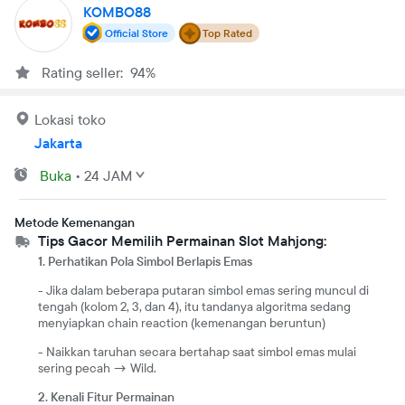
KOMBO88
Official Store
Top Rated
Rating seller: 94%
Lokasi toko
Jakarta
Buka
•
24 JAM
Metode Kemenangan
Tips Gacor Memilih Permainan Slot Mahjong:
1. Perhatikan Pola Simbol Berlapis Emas
- Jika dalam beberapa putaran simbol emas sering muncul di
tengah (kolom 2, 3, dan 4), itu tandanya algoritma sedang
menyiapkan chain reaction (kemenangan beruntun)
- Naikkan taruhan secara bertahap saat simbol emas mulai
sering pecah → Wild.
2. Kenali Fitur Permainan